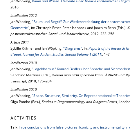
Jan Wöpking,
Raum und Wissen. Elemente einer Theorie epistemischen Diag
2016
Incollection 2012
Jan Wöpking,
"Raum und Begriff. Zur Wiederentdeckung der epistemisch
Geometrie"
, in: Christoph Ernst, Peter Isenböck and Joachim Renn (Eds.),
K
postkonstruktivistischen Sozial- und Medientheorie
, 2012, 233–258
Article 2011
Sybille Krämer and Jan Wöpking,
"Diagrams"
, in:
Reports of the Research Gr
eTopoi. Journal for Ancient Studies, Special Volume 1 (2011)
, 1–7
Incollection 2010
Jan Wöpking,
"Logoklasmus? Konrad Fiedler über Sprache und Sichtbarkeit
Sanchiño Martínez (Eds.),
Wovon man nicht sprechen kann...Ästhetik und Mys
transcript, 2010, 175–204
Incollection 2010
Jan Wöpking,
"Space. Structure, Similarity. On Representationalist Theori
Olga Pombo (Eds.),
Studies in Diagrammatology and Diagram Praxis
, London
ACTIVITIES
Talk
True conclusions from false pictures. Iconicity and instrumentality i