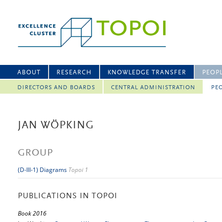
ABOUT
RESEARCH
KNOWLEDGE TRANSFER
PEOP
DIRECTORS AND BOARDS
CENTRAL ADMINISTRATION
PEO
JAN WÖPKING
GROUP
(D-III-1) Diagrams
Topoi 1
PUBLICATIONS IN TOPOI
Book 2016