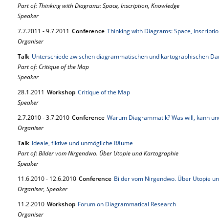
Part of: Thinking with Diagrams: Space, Inscription, Knowledge
Speaker
7.
7.
2011
-
9.
7.
2011
Conference
Thinking with Diagrams: Space, Inscripti
Organiser
Talk
Unterschiede zwischen diagrammatischen und kartographischen Da
Part of: Critique of the Map
Speaker
28.
1.
2011
Workshop
Critique of the Map
Speaker
2.
7.
2010
-
3.
7.
2010
Conference
Warum Diagrammatik? Was will, kann und 
Organiser
Talk
Ideale, fiktive und unmögliche Räume
Part of: Bilder vom Nirgendwo. Über Utopie und Kartographie
Speaker
11.
6.
2010
-
12.
6.
2010
Conference
Bilder vom Nirgendwo. Über Utopie un
Organiser, Speaker
11.
2.
2010
Workshop
Forum on Diagrammatical Research
Organiser