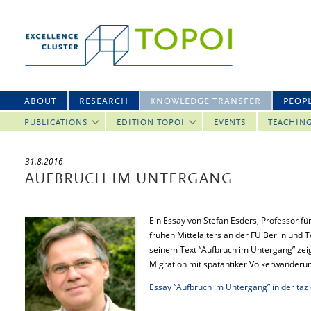
ABOUT
RESEARCH
KNOWLEDGE TRANSFER
PEOP
PUBLICATIONS
EDITION TOPOI
EVENTS
TEACHIN
31.8.2016
AUFBRUCH IM UNTERGANG
Ein Essay von Stefan Esders, Professor fü
frühen Mittelalters an der FU Berlin und To
seinem Text “Aufbruch im Untergang” zeig
Migration mit spätantiker Völkerwanderun
Essay “Aufbruch im Untergang” in der taz 