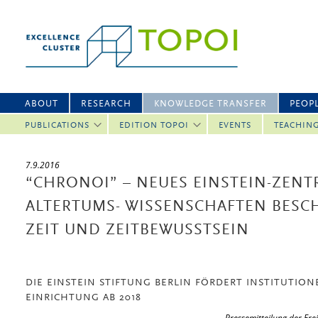
ABOUT
RESEARCH
KNOWLEDGE TRANSFER
PEOP
PUBLICATIONS
EDITION TOPOI
EVENTS
TEACHIN
7.9.2016
“CHRONOI” – NEUES EINSTEIN-ZENT
ALTERTUMS- WISSENSCHAFTEN BESCH
ZEIT UND ZEITBEWUSSTSEIN
DIE EINSTEIN STIFTUNG BERLIN FÖRDERT INSTITUTIO
EINRICHTUNG AB 2018
Pressemitteilung der Fre