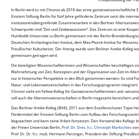
In Berlin wird es mit Chronoi ab 2018 das erste geisteswissenschaftliche
Einstein Stiftung Berlin für fünf Jahre geförderte Zentrum setzt die interna
institutionenübergreifende Zusammenarbeit in den Berliner Altertumswis
Schwerpunkt sind “Zeit und Zeitbewusstsein”. Das Zentrum ist eine Koopera
Humboldt-Universität zu Berlin gemeinsam mit der Berlin-Brandenburgi
Deutschen Archäologischen Institut, dem Max-Planck-Institut für Wissensc
Preußischer Kulturbesitz. Der Antrag wurde vom Berliner Antike-Kolleg kon
gemeinsam getragen wird.
Die beteiligten Wissenschaftlerinnen und Wissenschaftler beschäftigen s
Wahrnehmung von Zeit, Konzepten und der Organisation von Zeit im Alter
nur in historischer Perspektive in den Blick genommen werden: So sind Fo
Natur- und Lebenswissenschaften in das Forschungsprogramm integriert. 
Chronoi steht ein Fellow-Kolleg für Gastwissenschaftlerinnen und -wissens
soll auch die Altertumswissenschaften in Berlin insgesamt bereichern un
Das Berliner Antike-Kolleg (BAK), 2011 aus dem Exzellenzcluster Topoi he
Fördermittel der Einstein Stiftung Berlin zum Aufbau des Forschungszentr
begutachtet und kann seine Arbeit fortsetzen. Den Vorstand des Kollegs b
der Freien Universität Berlin,
Prof. Dr. Dres. h.c. Christoph Markschies
von 
Prof. Dr. Dr. h.c. mult. Hermann Parzinger, Präsident der Stiftung Preußisc