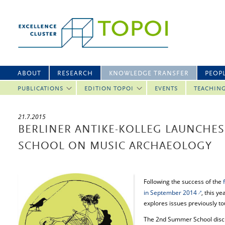
ABOUT
RESEARCH
KNOWLEDGE TRANSFER
PEOP
PUBLICATIONS
EDITION TOPOI
EVENTS
TEACHIN
21.7.2015
BERLINER ANTIKE-KOLLEG LAUNCHE
SCHOOL ON MUSIC ARCHAEOLOGY
Following the success of the
in September 2014
, this y
explores issues previously t
The 2nd Summer School disc