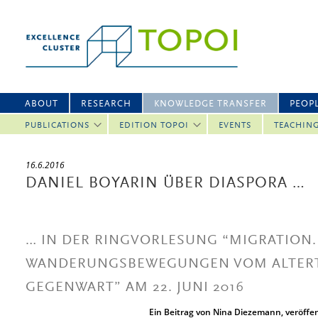
ABOUT
RESEARCH
KNOWLEDGE TRANSFER
PEOP
PUBLICATIONS
EDITION TOPOI
EVENTS
TEACHIN
16.6.2016
DANIEL BOYARIN ÜBER DIASPORA …
… IN DER RINGVORLESUNG “MIGRATION.
WANDERUNGSBEWEGUNGEN VOM ALTERTU
GEGENWART” AM 22. JUNI 2016
Ein Beitrag von Nina Diezemann, veröffen