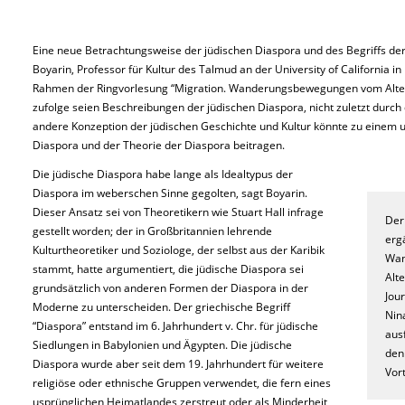
Eine neue Betrachtungsweise der jüdischen Diaspora und des Begriffs de
Boyarin, Professor für Kultur des Talmud an der University of California in
Rahmen der Ringvorlesung “Migration. Wanderungsbewegungen vom Altert
zufolge seien Beschreibungen der jüdischen Diaspora, nicht zuletzt durch d
andere Konzeption der jüdischen Geschichte und Kultur könnte zu einem 
Diaspora und der Theorie der Diaspora beitragen.
Die jüdische Diaspora habe lange als Idealtypus der
Diaspora im weberschen Sinne gegolten, sagt Boyarin.
Dieser Ansatz sei von Theoretikern wie Stuart Hall infrage
Der
gestellt worden; der in Großbritannien lehrende
erg
Kulturtheoretiker und Soziologe, der selbst aus der Karibik
Wan
stammt, hatte argumentiert, die jüdische Diaspora sei
Alt
grundsätzlich von anderen Formen der Diaspora in der
Jou
Moderne zu unterscheiden. Der griechische Begriff
Nin
“Diaspora” entstand im 6. Jahrhundert v. Chr. für jüdische
aus
Siedlungen in Babylonien und Ägypten. Die jüdische
den
Diaspora wurde aber seit dem 19. Jahrhundert für weitere
Vor
religiöse oder ethnische Gruppen verwendet, die fern eines
usprünglichen Heimatlandes zerstreut oder als Minderheit