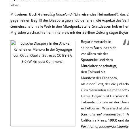
leben.
Mit seinem Buch
A Traveling Homeland
(“Ein reisendes Heimatland”), das 2
gegen einen Begriff der Diaspora gewandt, der allein die Aspekte des Ver
Gemeinschaft in alle Welt in den Mittelpunkt stelle. Stattdessen hob er her
Migration wachse.In einem Interview mit der Berliner Zeitung sagte Boyari
Boyarin versteht in
seinem Buch, das sich
vor allem mit der
Spätantike und dem
Mittelalter beschäftigt,
den Talmud als
Manifest der Diaspora,
als einen Text, der die jüdisch
zum “reisenden Heimatland“ w
Daniel Boyarin ist Hermann P
Talmudic Culture an der Univer
er Fellow am Wissenschaftskol
(
Carnal Israel: Reading Sex in 
California Press, 1993) und d
Partition of Judaeo-Christianity