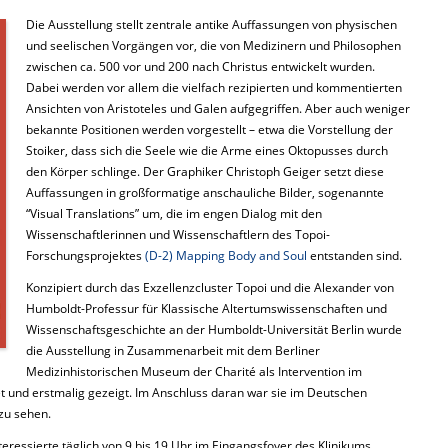
Die Ausstellung stellt zentrale antike Auffassungen von physischen
und seelischen Vorgängen vor, die von Medizinern und Philosophen
zwischen ca. 500 vor und 200 nach Christus entwickelt wurden.
Dabei werden vor allem die vielfach rezipierten und kommentierten
Ansichten von Aristoteles und Galen aufgegriffen. Aber auch weniger
bekannte Positionen werden vorgestellt – etwa die Vorstellung der
Stoiker, dass sich die Seele wie die Arme eines Oktopusses durch
den Körper schlinge. Der Graphiker Christoph Geiger setzt diese
Auffassungen in großformatige anschauliche Bilder, sogenannte
“Visual Translations” um, die im engen Dialog mit den
Wissenschaftlerinnen und Wissenschaftlern des Topoi-
Forschungsprojektes
(D-2) Mapping Body and Soul
entstanden sind.
Konzipiert durch das Exzellenzcluster Topoi und die Alexander von
Humboldt-Professur für Klassische Altertumswissenschaften und
Wissenschaftsgeschichte an der Humboldt-Universität Berlin wurde
die Ausstellung in Zusammenarbeit mit dem Berliner
Medizinhistorischen Museum der Charité als Intervention im
et und erstmalig gezeigt. Im Anschluss daran war sie im Deutschen
zu sehen.
teressierte täglich von 9 bis 19 Uhr im Eingangsfoyer des Klinikums