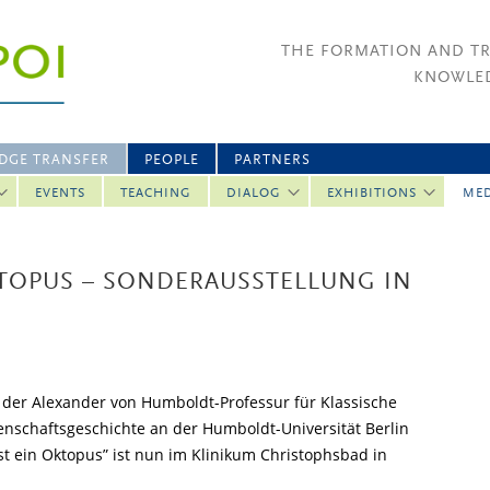
THE FORMATION AND T
KNOWLED
DGE TRANSFER
PEOPLE
PARTNERS
EVENTS
TEACHING
DIALOG
EXHIBITIONS
ME
OKTOPUS – SONDERAUSSTELLUNG IN
 der Alexander von Humboldt-Professur für Klassische
nschaftsgeschichte an der Humboldt-Universität Berlin
ist ein Oktopus” ist nun im Klinikum Christophsbad in