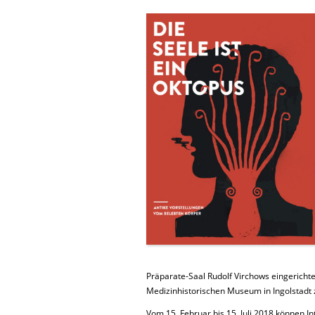
Präparate-Saal Rudolf Virchows eingericht
Medizinhistorischen Museum in Ingolstadt 
Vom 15. Februar bis 15. Juli 2018 können In