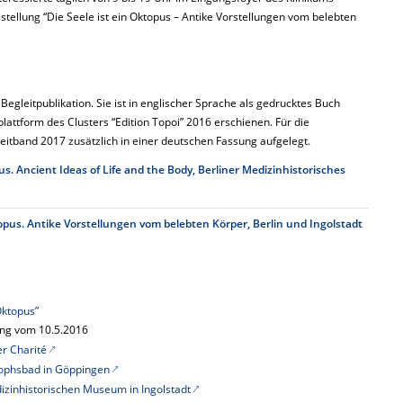
tellung “Die Seele ist ein Oktopus – Antike Vorstellungen vom belebten
 Begleitpublikation. Sie ist in englischer Sprache als gedrucktes Buch
lattform des Clusters “Edition Topoi” 2016 erschienen. Für die
leitband 2017 zusätzlich in einer deutschen Fassung aufgelegt.
us. Ancient Ideas of Life and the Body, Berliner Medizinhistorisches
topus. Antike Vorstellungen vom belebten Körper, Berlin und Ingolstadt
Oktopus”
ung vom 10.5.2016
r Charité
tophsbad in Göppingen
zinhistorischen Museum in Ingolstadt