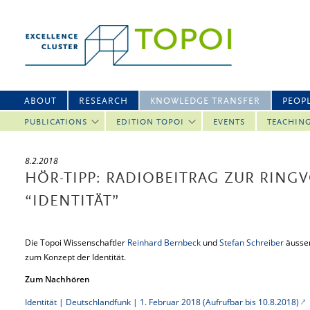
ABOUT
RESEARCH
KNOWLEDGE TRANSFER
PEOP
PUBLICATIONS
EDITION TOPOI
EVENTS
TEACHIN
8.2.2018
HÖR-TIPP: RADIOBEITRAG ZUR RING
“IDENTITÄT”
Die Topoi Wissenschaftler
Reinhard Bernbeck
und
Stefan Schreiber
äusser
zum Konzept der Identität.
Zum Nachhören
Identität | Deutschlandfunk | 1. Februar 2018 (Aufrufbar bis 10.8.2018)