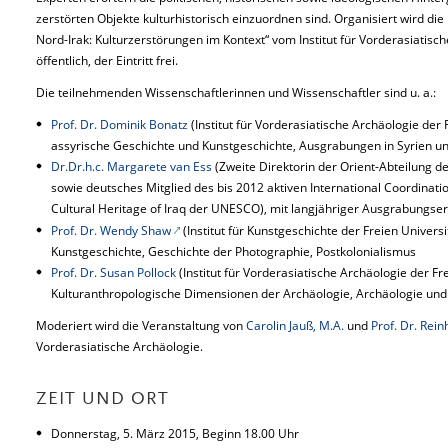
zerstörten Objekte kulturhistorisch einzuordnen sind. Organisiert wird di
Nord-Irak: Kulturzerstörungen im Kontext“ vom Institut für Vorderasiatische
öffentlich, der Eintritt frei.
Die teilnehmenden Wissenschaftlerinnen und Wissenschaftler sind u. a.:
Prof. Dr. Dominik Bonatz
(Institut für Vorderasiatische Archäologie der F
assyrische Geschichte und Kunstgeschichte, Ausgrabungen in Syrien un
Dr.Dr.h.c. Margarete van Ess
(Zweite Direktorin der Orient-Abteilung d
sowie deutsches Mitglied des bis 2012 aktiven International Coordinati
Cultural Heritage of Iraq der UNESCO), mit langjähriger Ausgrabungser
Prof. Dr. Wendy Shaw
(Institut für Kunstgeschichte der Freien Universi
Kunstgeschichte, Geschichte der Photographie, Postkolonialismus
Prof. Dr. Susan Pollock
(Institut für Vorderasiatische Archäologie der Fr
Kulturanthropologische Dimensionen der Archäologie, Archäologie und
Moderiert wird die Veranstaltung von
Carolin Jauß, M.A.
und
Prof. Dr. Rei
Vorderasiatische Archäologie.
ZEIT UND ORT
Donnerstag, 5. März 2015, Beginn 18.00 Uhr