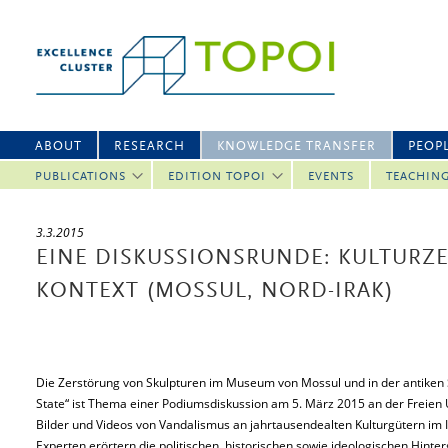
ABOUT
RESEARCH
KNOWLEDGE TRANSFER
PEOP
PUBLICATIONS
EDITION TOPOI
EVENTS
TEACHIN
3.3.2015
EINE DISKUSSIONSRUNDE: KULTURZ
KONTEXT (MOSSUL, NORD-IRAK)
Die Zerstörung von Skulpturen im Museum von Mossul und in der antiken S
State“ ist Thema einer Podiumsdiskussion am 5. März 2015 an der Freien 
Bilder und Videos von Vandalismus an jahrtausendealten Kulturgütern im I
Experten erörtern die politischen, historischen sowie ideologischen Hinter