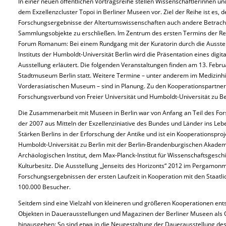
In einer neuen öffentlichen Vortragsreihe stellen Wissenschaftlerinnen 
dem Exzellenzcluster Topoi in Berliner Museen vor. Ziel der Reihe ist es,
Forschungsergebnisse der Altertumswissenschaften auch andere Betrach
Sammlungsobjekte zu erschließen. Im Zentrum des ersten Termins der Re
Forum Romanum: Bei einem Rundgang mit der Kuratorin durch die Ausste
Instituts der Humboldt-Universität Berlin wird die Präsentation eines digit
Ausstellung erläutert. Die folgenden Veranstaltungen finden am 13. Feb
Stadtmuseum Berlin statt. Weitere Termine – unter anderem im Medizinh
Vorderasiatischen Museum – sind in Planung. Zu den Kooperationspartner
Forschungsverbund von Freier Universität und Humboldt-Universität zu Be
Die Zusammenarbeit mit Museen in Berlin war von Anfang an Teil des Fo
der 2007 aus Mitteln der Exzellenziniative des Bundes und Länder ins Leb
Stärken Berlins in der Erforschung der Antike und ist ein Kooperationsproj
Humboldt-Universität zu Berlin mit der Berlin-Brandenburgischen Akade
Archäologischen Institut, dem Max-Planck-Institut für Wissenschaftsgeschi
Kulturbesitz. Die Ausstellung „Jenseits des Horizonts“ 2012 im Pergamon
Forschungsergebnissen der ersten Laufzeit in Kooperation mit den Staatl
100.000 Besucher.
Seitdem sind eine Vielzahl von kleineren und größeren Kooperationen ent
Objekten in Dauerausstellungen und Magazinen der Berliner Museen als 
hinausgehen: So sind etwa in die Neugestaltung der Dauerausstellung de