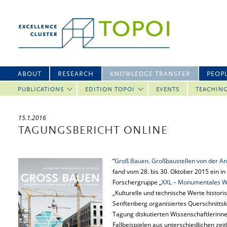
ABOUT
RESEARCH
KNOWLEDGE TRANSFER
PEOP
PUBLICATIONS
EDITION TOPOI
EVENTS
TEACHIN
15.1.2016
TAGUNGSBERICHT ONLINE
“
Groß Bauen. Großbaustellen von der An
fand vom 28. bis 30. Oktober 2015 ein i
Forschergruppe „
XXL – Monumentales W
„Kulturelle und technische Werte histor
Senftenberg organisiertes Querschnittsko
Tagung diskutierten Wissenschaftlerinn
Fallbeispielen aus unterschiedlichen zei