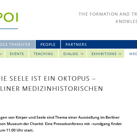
THE FORMATION AND T
KNOWLED
DGE TRANSFER
PEOPLE
PARTNERS
EVENTS
TEACHING
DIALOG
EXHIBITIONS
ME
E SEELE IST EIN OKTOPUS –
RLINER MEDIZINHISTORISCHEN
ngen von Körper und Seele sind Thema einer Ausstellung im Berliner
hen Museum der Charité. Eine Pressekonferenz mit –rundgang findet
um 11.00 Uhr statt.