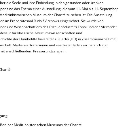
über die Seele und ihre Einbindung in den gesunden oder kranken
per sind das Thema einer Ausstellung, die vom 11. Mai bis 11. September
Medizinhistorischen Museum der Charité zu sehen ist. Die Ausstellung
tion im Präparatesaal Rudolf Virchows eingerichtet. Sie wurde von
nnen und Wissenschaftlern des Exzellenzclusters Topoi und der Alexander
fessur für klassische Altertumswissenschaften und
chichte der Humboldt-Universität zu Berlin (HU) in Zusammenarbeit mit
ckelt. Medienvertreterinnen und –vertreter laden wir herzlich zur
mit anschließendem Presserundgang ein:
Charité
gung:
s Berliner Medizinhistorischen Museums der Charité