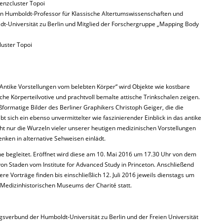
lenzcluster Topoi
 von Humboldt-Professor für Klassische Altertumswissenschaften und
t-Universität zu Berlin und Mitglied der Forschergruppe „Mapping Body
luster Topoi
. Antike Vorstellungen vom belebten Körper“ wird Objekte wie kostbare
he Körperteilvotive und prachtvoll bemalte attische Trinkschalen zeigen.
ßformatige Bilder des Berliner Graphikers Christoph Geiger, die die
bt sich ein ebenso unvermittelter wie faszinierender Einblick in das antike
ht nur die Wurzeln vieler unserer heutigen medizinischen Vorstellungen
enken in alternative Sehweisen einlädt.
he begleitet. Eröffnet wird diese am 10. Mai 2016 um 17.30 Uhr von dem
 von Staden vom Institute for Advanced Study in Princeton. Anschließend
tere Vorträge finden bis einschließlich 12. Juli 2016 jeweils dienstags um
 Medizinhistorischen Museums der Charité statt.
ngsverbund der Humboldt-Universität zu Berlin und der Freien Universität