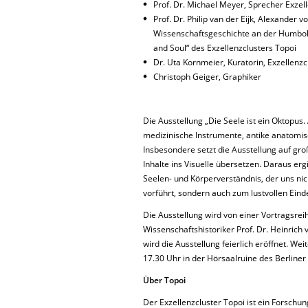
Prof. Dr. Michael Meyer, Sprecher Exzel
Prof. Dr. Philip van der Eijk, Alexander
Wissenschaftsgeschichte an der Humbold
and Soul“ des Exzellenzclusters Topoi
Dr. Uta Kornmeier, Kuratorin, Exzellenzc
Christoph Geiger, Graphiker
Die Ausstellung „Die Seele ist ein Oktopus
medizinische Instrumente, antike anatomisc
Insbesondere setzt die Ausstellung auf gro
Inhalte ins Visuelle übersetzen. Daraus ergi
Seelen- und Körperverständnis, der uns nic
vorführt, sondern auch zum lustvollen Eind
Die Ausstellung wird von einer Vortragsrei
Wissenschaftshistoriker Prof. Dr. Heinrich
wird die Ausstellung feierlich eröffnet. Wei
17.30 Uhr in der Hörsaalruine des Berliner
Über Topoi
Der Exzellenzcluster Topoi ist ein Forschu