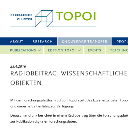
ABOUT
RESEARCH
KNOWLEDGE TRANSFER
PEOP
PUBLICATIONS
EDITION TOPOI
EVENTS
TEACHIN
23.4.2016
RADIOBEITRAG: WISSENSCHAFTLICHE
OBJEKTEN
Mit der Forschungsplattform Edition Topoi stellt das Exzellenzcluster To
und dauerhaft zitierfähig zur Verfügung.
Deutschlandfunk berichtet in einem Radiobeitrag über die Forschungsplat
zur Publikation digitaler Forschungsdaten.