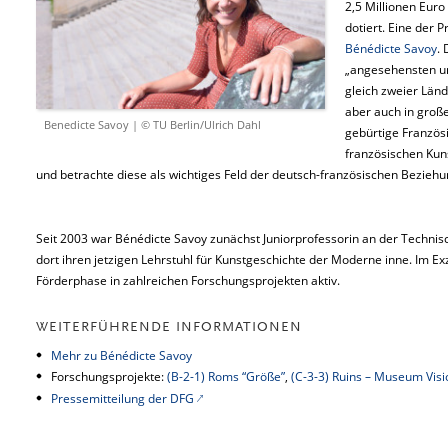
2,5 Millionen Eur
dotiert. Eine der P
Bénédicte Savoy
. 
„angesehensten un
gleich zweier Länd
aber auch in groß
Benedicte Savoy | © TU Berlin/Ulrich Dahl
gebürtige Französ
französischen Kun
und betrachte diese als wichtiges Feld der deutsch-französischen Bezieh
Seit 2003 war Bénédicte Savoy zunächst Juniorprofessorin an der Technisch
dort ihren jetzigen Lehrstuhl für Kunstgeschichte der Moderne inne. Im Exze
Förderphase in zahlreichen Forschungsprojekten aktiv.
WEITERFÜHRENDE INFORMATIONEN
Mehr zu Bénédicte Savoy
Forschungsprojekte:
(B-2-1) Roms “Größe”
,
(C-3-3) Ruins – Museum Visi
Pressemitteilung der DFG