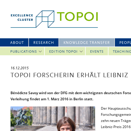
ABOUT
RESEARCH
KNOWLEDGE TRANSFER
PEOP
PUBLICATIONS
EDITION TOPOI
EVENTS
TEACHIN
16.12.2015
TOPOI FORSCHERIN ERHÄLT LEIBNIZ 
Bénédicte Savoy wird von der DFG mit dem wichtigsten deutschen Fors
Verleihung findet am 1. März 2016 in Berlin statt.
Der Hauptausschu
Forschungsgemein
zehn neuen Träger
Leibniz-Preis 2016