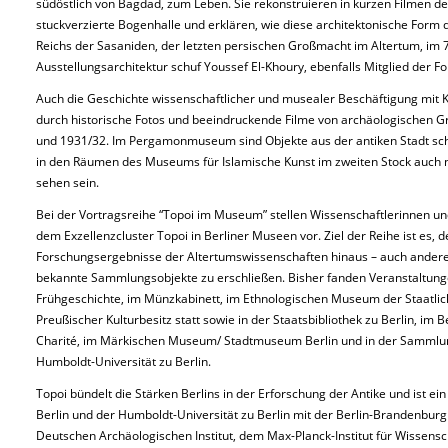
südöstlich von Bagdad, zum Leben. Sie rekonstruieren in kurzen Filmen de
stuckverzierte Bogenhalle und erklären, wie diese architektonische Form
Reichs der Sasaniden, der letzten persischen Großmacht im Altertum, im 7
Ausstellungsarchitektur schuf Youssef El-Khoury, ebenfalls Mitglied der F
Auch die Geschichte wissenschaftlicher und musealer Beschäftigung mit Kt
durch historische Fotos und beeindruckende Filme von archäologischen
und 1931/32. Im Pergamonmuseum sind Objekte aus der antiken Stadt sch
in den Räumen des Museums für Islamische Kunst im zweiten Stock auch
sehen sein.
Bei der Vortragsreihe “Topoi im Museum” stellen Wissenschaftlerinnen 
dem Exzellenzcluster Topoi in Berliner Museen vor. Ziel der Reihe ist es,
Forschungsergebnisse der Altertumswissenschaften hinaus – auch andere
bekannte Sammlungsobjekte zu erschließen. Bisher fanden Veranstaltun
Frühgeschichte, im Münzkabinett, im Ethnologischen Museum der Staatlich
Preußischer Kulturbesitz statt sowie in der Staatsbibliothek zu Berlin, i
Charité, im Märkischen Museum/ Stadtmuseum Berlin und in der Sammlun
Humboldt-Universität zu Berlin.
Topoi bündelt die Stärken Berlins in der Erforschung der Antike und ist ei
Berlin und der Humboldt-Universität zu Berlin mit der Berlin-Brandenbu
Deutschen Archäologischen Institut, dem Max-Planck-Institut für Wissensc