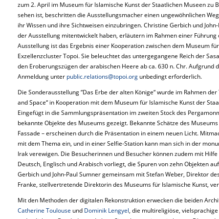
zum 2. April im Museum für Islamische Kunst der Staatlichen Museen zu Ber
sehen ist, beschritten die Ausstellungsmacher einen ungewöhnlichen Weg: 
ihr Wissen und ihre Sichtweisen einzubringen. Christine Gerbich und John
der Ausstellung mitentwickelt haben, erläutern im Rahmen einer Führung d
Ausstellung ist das Ergebnis einer Kooperation zwischen dem Museum fü
Exzellenzcluster Topoi. Sie beleuchtet das untergegangene Reich der Sas
den Eroberungszügen der arabischen Heere ab ca. 630 n. Chr. Aufgrund de
Anmeldung unter
public.relations@topoi.org
unbedingt erforderlich.
Die Sonderausstellung “Das Erbe der alten Könige“ wurde im Rahmen der
and Space“ in Kooperation mit dem Museum für Islamische Kunst der Staat
Eingefügt in die Sammlungspräsentation im zweiten Stock des Pergamo
bekannte Objekte des Museums gezeigt. Bekannte Schätze des Museums –
Fassade – erscheinen durch die Präsentation in einem neuen Licht. Mitm
mit dem Thema ein, und in einer Selfie-Station kann man sich in der mon
Irak verewigen. Die Besucherinnen und Besucher können zudem mit Hilfe e
Deutsch, Englisch und Arabisch vorliegt, die Spuren von zehn Objekten a
Gerbich und John-Paul Sumner gemeinsam mit Stefan Weber, Direktor des
Franke, stellvertretende Direktorin des Museums für Islamische Kunst, ver
Mit den Methoden der digitalen Rekonstruktion erwecken die beiden Archi
Catherine Toulouse
und
Dominik Lengyel
, die multireligiöse, vielsprachig