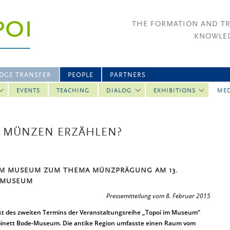
THE FORMATION AND T
KNOWLED
DGE TRANSFER
PEOPLE
PARTNERS
EVENTS
TEACHING
DIALOG
EXHIBITIONS
ME
 MÜNZEN ERZÄHLEN?
IM MUSEUM ZUM THEMA MÜNZPRÄGUNG AM 13.
E-MUSEUM
Pressemitteilung vom 8. Februar 2015
t des zweiten Termins der Veranstaltungsreihe „Topoi im Museum“
binett Bode-Museum. Die antike Region umfasste einen Raum vom