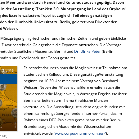
zen Meer und war durch Handel und Kulturaustausch geprägt. Davon
e in der Ausstellung “Thrakien 3.0. Münzprägung im Land des Orpheus”
 des Exzellenzclusters Topoi ist zugleich Teil eines ganztätigen
en der Humboldt-Universität zu Berlin, geleitet vom Direktor der
d Weisser.
r Münzprägung in griechischer und römischer Zeit ein und geben Einblicke
. Zuvor besteht die Gelegenheit, die Exponate anzusehen. Die Vorträge
ett der Staatlichen Museen zu Berlin) und
Dr. Ulrike Peter
(Berlin
ten und Exzellenzcluster Topoi) gestaltet.
Es besteht darüberhinaus die Möglichkeit zur Teilnahme am
studentischen Kolloquium. Diese ganztätigeVeranstaltung
beginnt um 10:30 Uhr mit einem Vortrag von Bernhard
Weisser. Neben den Wissenschaftlern erhalten auch die
Studierenden die Möglichkeit, in Vorträgen Ergebnisse ihrer
Seminararbeiten zum Thema thrakische Münzen
vorzustellen. Die Ausstellung ist zudem eng verbunden mit
einem sammlungsübergreifenden Internet-Portal, das im
Rahmen eines DFG-Projektes gemeinsam mit der Berlin-
Brandenburgischen Akademie der Wissenschaften
entwickelt wurde (
www.corpus-nummorum.eu
).
2 KB]