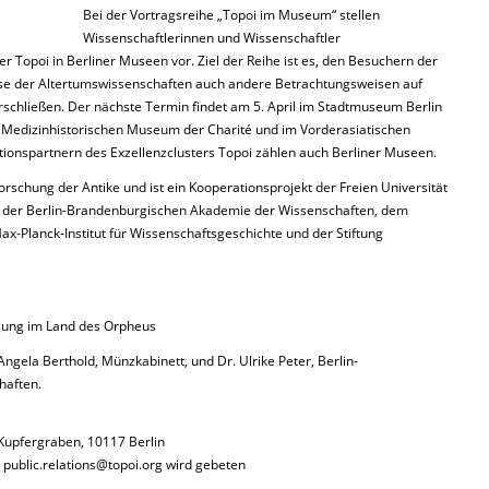
Bei der Vortragsreihe „Topoi im Museum“ stellen
Wissenschaftlerinnen und Wissenschaftler
 Topoi in Berliner Museen vor. Ziel der Reihe ist es, den Besuchern der
se der Altertumswissenschaften auch andere Betrachtungsweisen auf
schließen. Der nächste Termin findet am 5. April im Stadtmuseum Berlin
m Medizinhistorischen Museum der Charité und im Vorderasiatischen
ionspartnern des Exzellenzclusters Topoi zählen auch Berliner Museen.
forschung der Antike und ist ein Kooperationsprojekt der Freien Universität
it der Berlin-Brandenburgischen Akademie der Wissenschaften, dem
x-Planck-Institut für Wissenschaftsgeschichte und der Stiftung
ung im Land des Orpheus
ngela Berthold, Münzkabinett, und Dr. Ulrike Peter, Berlin-
haften.
upfergraben, 10117 Berlin
r public.relations@topoi.org wird gebeten