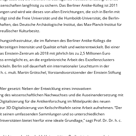
nschaften langfristig zu sichern. Das Berliner Antike-Kolleg ist 2011
gen und wird wie dieses von allen Einrichtungen, die sich in Berlin mit
ligt sind die Freie Universität und die Humboldt-Universität, die Berlin-
ten, das Deutsche Archäologische Institut, das Max-Planck-Institut für
reußischer Kulturbesitz.
chungsinfrastruktur, die im Rahmen des Berliner Antike-Kollegs die
erzeitigen Intensität und Qualität erhält und weiterentwickelt. Bei einer
as Einstein-Zentrum ab 2018 mit jährlich bis zu 2,5 Millionen Euro
 ermöglicht es, an die ergebnisreiche Arbeit des Exzellenzclusters
keln. Berlin soll dauerhaft ein internationaler Leuchtturm in der
 h. c. mult. Martin Grötschel, Vorstandsvorsitzender der Einstein Stiftung
tler gesetzt: Neben der Entwicklung eines innovativen
g des wissenschaftlichen Nachwuchses und die Auseinandersetzung mit
igitalisierung für die Antikenforschung im Mittelpunkt des neuen
 zur 3D-Digitalisierung von Keilschrifttafeln seine Arbeit aufnehmen. “Der
it seinen umfassenden Sammlungen und so unterschiedlichen
versitäten bietet hierfür eine ideale Grundlage,” sagt Prof. Dr. Dr. h. c.