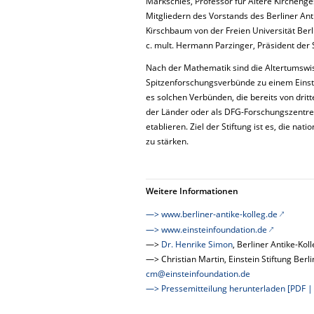
Markschies, Professor für Ältere Kirchenges
Mitgliedern des Vorstands des Berliner Antik
Kirschbaum von der Freien Universität Berlin
c. mult. Hermann Parzinger, Präsident der S
Nach der Mathematik sind die Altertumswis
Spitzenforschungsverbünde zu einem Eins
es solchen Verbünden, die bereits von dritt
der Länder oder als DFG-Forschungszentre
etablieren. Ziel der Stiftung ist es, die na
zu stärken.
Weitere Informationen
—> www.berliner-antike-kolleg.de
—> www.einsteinfoundation.de
—>
Dr. Henrike Simon
, Berliner Antike-Ko
—> Christian Martin, Einstein Stiftung Ber
cm@einsteinfoundation.de
—> Pressemitteilung herunterladen [PDF |