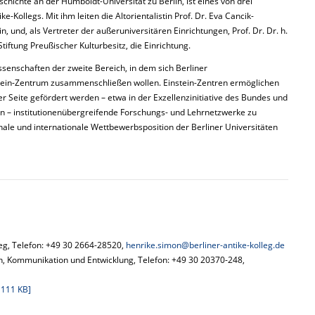
chichte an der Humboldt-Universität zu Berlin, ist eines von drei
e-Kollegs. Mit ihm leiten die Altorientalistin Prof. Dr. Eva Cancik-
, und, als Vertreter der außeruniversitären Einrichtungen, Prof. Dr. Dr. h.
tiftung Preußischer Kulturbesitz, die Einrichtung.
senschaften der zweite Bereich, in dem sich Berliner
tein-Zentrum zusammenschließen wollen. Einstein-Zentren ermöglichen
er Seite gefördert werden – etwa in der Exzellenzinitiative des Bundes und
n – institutionenübergreifende Forschungs- und Lehrnetzwerke zu
tionale und internationale Wettbewerbsposition der Berliner Universitäten
lleg, Telefon: +49 30 2664-28520,
henrike.simon@berliner-antike-kolleg.de
lin, Kommunikation und Entwicklung, Telefon: +49 30 20370-248,
 111 KB]