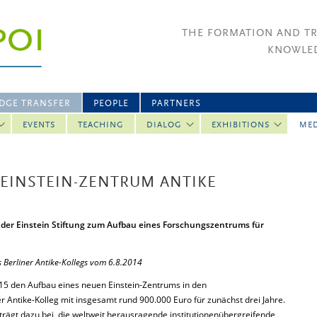
THE FORMATION AND T
KNOWLED
DGE TRANSFER
PEOPLE
PARTNERS
EVENTS
TEACHING
DIALOG
EXHIBITIONS
ME
 EINSTEIN-ZENTRUM ANTIKE
el der Einstein Stiftung zum Aufbau eines Forschungszentrums für
s Berliner Antike-Kollegs vom 6.8.2014
 2015 den Aufbau eines neuen Einstein-Zentrums in den
 Antike-Kolleg mit insgesamt rund 900.000 Euro für zunächst drei Jahre.
trägt dazu bei, die weltweit herausragende institutionenübergreifende