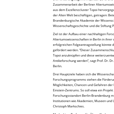
Zusammenarbeit der Berliner Altertumswisse
aus dem Exzellenzcluster Topoi hervorgegan
der Alten Welt beschäftigen, getragen: Betei
Brandenburgische Akademie der Wissenschaf
Wissenschaftsgeschichte und die Stiftung P
Ziel ist der Aufbau einer nachhaltigen Fors
Altertumswissenschaften in Berlin in ihrer d
erfolgreichen Folgeantragstellung könnte d
gefördert werden. “Dieser Zusammenschluss
Topoi anzuknüpfen und diese weiterzuentwic
Antikeforschung werden”, sagt Prof. Dr. Dr.
Berlin.
Drei Hauptziele haben sich die Wissenschaf
Forschungsprogramms stehen die Förderun
Möglichkeiten, Chancen und Gefahren der D
Einstein-Zentrums. So soll etwa ein Projekt
Forschungsstandort Berlin-Brandenburg m
Institutionen wie Akademien, Museen und Uni
Christoph Markschies.