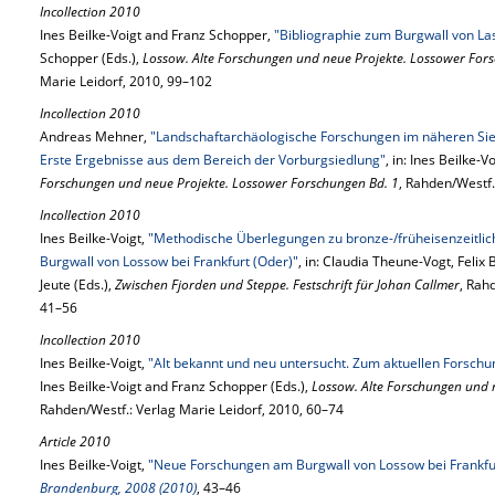
Incollection 2010
Ines Beilke-Voigt and Franz Schopper,
"Bibliographie zum Burgwall von L
Schopper (Eds.),
Lossow. Alte Forschungen und neue Projekte. Lossower For
Marie Leidorf, 2010, 99–102
Incollection 2010
Andreas Mehner,
"Landschaftarchäologische Forschungen im näheren Si
Erste Ergebnisse aus dem Bereich der Vorburgsiedlung"
, in: Ines Beilke-
Forschungen und neue Projekte. Lossower Forschungen Bd. 1
, Rahden/Westf.
Incollection 2010
Ines Beilke-Voigt,
"Methodische Überlegungen zu bronze-/früheisenzeitlic
Burgwall von Lossow bei Frankfurt (Oder)"
, in: Claudia Theune-Vogt, Feli
Jeute (Eds.),
Zwischen Fjorden und Steppe. Festschrift für Johan Callmer
, Rah
41–56
Incollection 2010
Ines Beilke-Voigt,
"Alt bekannt und neu untersucht. Zum aktuellen Forschu
Ines Beilke-Voigt and Franz Schopper (Eds.),
Lossow. Alte Forschungen und 
Rahden/Westf.: Verlag Marie Leidorf, 2010, 60–74
Article 2010
Ines Beilke-Voigt,
"Neue Forschungen am Burgwall von Lossow bei Frankfu
Brandenburg, 2008 (2010)
, 43–46