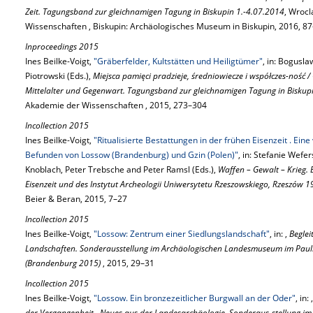
Zeit. Tagungsband zur gleichnamigen Tagung in Biskupin 1.-4.07.2014
, Wroc
Wissenschaften , Biskupin: Archäologisches Museum in Biskupin, 2016, 8
Inproceedings 2015
Ines Beilke-Voigt,
"Gräberfelder, Kultstätten und Heiligtümer"
, in: Bogusl
Piotrowski (Eds.),
Miejsca pamięci pradzieje, średniowiecze i współczes-ność /
Mittelalter und Gegenwart. Tagungsband zur gleichnamigen Tagung in Biskup
Akademie der Wissenschaften , 2015, 273–304
Incollection 2015
Ines Beilke-Voigt,
"Ritualisierte Bestattungen in der frühen Eisenzeit . Ei
Befunden von Lossow (Brandenburg) und Gzin (Polen)"
, in: Stefanie Wefe
Knoblach, Peter Trebsche and Peter Ramsl (Eds.),
Waffen – Gewalt – Krieg. 
Eisenzeit und des Instytut Archeologii Uniwersytetu Rzeszowskiego, Rzeszów 
Beier & Beran, 2015, 7–27
Incollection 2015
Ines Beilke-Voigt,
"Lossow: Zentrum einer Siedlungslandschaft"
, in: ,
Beglei
Landschaften. Sonderausstellung im Archäologischen Landesmuseum im Paulik
(Brandenburg 2015)
, 2015, 29–31
Incollection 2015
Ines Beilke-Voigt,
"Lossow. Ein bronzezeitlicher Burgwall an der Oder"
, in: 
der Vergangenheit . Neues aus der Landesarchäologie. Sonderaus-stellung 