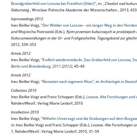
Brandgräberfeld von Lossow bei Frankfurt (Oder)"
, in: ,
Z badań nad kulturą
Geburtstag
, Wroclaw: Polnische Akademie der Wissenschaften , 2013, 43
Inproceedings 2012
Ines Beilke-Voigt,
"Der Widder von Lossow – ein langer Weg in den Norden
and Wojciecha Piotrowski (Eds.),
Rytm przemian kulturowych w pradziejach i
Kulturumwandlungen in der Ur- und Frühgeschichte. Tagungsband zur gleich
2012, 339–353
Article 2012
Ines Beilke-Voigt,
"Endlich wiederentdeckt. Das Gräberfeld von Lossow, Sta
Berlin und Brandenburg, 2011 (2012)
, 45–49
Article 2012
Ines Beilke-Voigt,
"Bestattet nach eigenem Ritus"
, in:
Archäologie in Deutsc
Collection 2010
Ines Beilke-Voigt and Franz Schopper (Eds.),
Lossow. Alte Forschungen und 
Rahden/Westf.: Verlag Marie Leidorf, 2010
Incollection 2010
Ines Beilke-Voigt,
"Wilhelm Unverzagt und die Grabungen auf dem Burgwall
in: Ines Beilke-Voigt and Franz Schopper (Eds.),
Lossow. Alte Forschungen u
1
, Rahden/Westf.: Verlag Marie Leidorf, 2010, 31–59