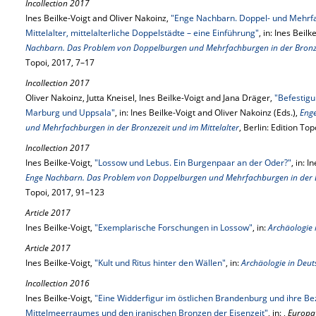
Incollection 2017
Ines Beilke-Voigt and Oliver Nakoinz,
"Enge Nachbarn. Doppel- und Mehrfa
Mittelalter, mittelalterliche Doppelstädte – eine Einführung"
, in: Ines Beil
Nachbarn. Das Problem von Doppelburgen und Mehrfachburgen in der Bronzez
Topoi, 2017, 7–17
Incollection 2017
Oliver Nakoinz, Jutta Kneisel, Ines Beilke-Voigt and Jana Dräger,
"Befestigu
Marburg und Uppsala"
, in: Ines Beilke-Voigt and Oliver Nakoinz (Eds.),
Eng
und Mehrfachburgen in der Bronzezeit und im Mittelalter
, Berlin: Edition To
Incollection 2017
Ines Beilke-Voigt,
"Lossow und Lebus. Ein Burgenpaar an der Oder?"
, in: 
Enge Nachbarn. Das Problem von Doppelburgen und Mehrfachburgen in der Br
Topoi, 2017, 91–123
Article 2017
Ines Beilke-Voigt,
"Exemplarische Forschungen in Lossow"
, in:
Archäologie 
Article 2017
Ines Beilke-Voigt,
"Kult und Ritus hinter den Wällen"
, in:
Archäologie in Deut
Incollection 2016
Ines Beilke-Voigt,
"Eine Widderfigur im östlichen Brandenburg und ihre Be
Mittelmeerraumes und den iranischen Bronzen der Eisenzeit"
, in: ,
Europa 