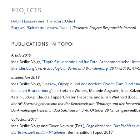
PROJECTS
(A-6-1) Lossow near Frankfurt (Oder)
Burgwall/Kultstätte Lossow
Topoi 1
(Research Project: Responsible Person)
PUBLICATIONS IN TOPOI
Article 2019
Ines Beilke-Voigt,
"Töpfe für Lebende und für Tote. Archäometrische Unt
Brandenburg"
, in:
Archäologie in Berlin und Brandenburg, 2017 (2019)
, 47–
Incollection 2018
Ines Beilke-Voigt,
"Lossow, Olympia und der Vordere Orient. Zum Fund ein
östlichen Brandenburg"
, in: Stefanie Wefers, Melanie Augstein, Ines Balzer
Katrin Ludwig, Claudia Tappert, Peter Trebsche and Julian Wiethold (Eds.),
der AG Eisenzeit gemeinsam mit der Keltenwelt am Glauberg und der hesse
Denkmalpflege Hessen in Bad Salzhausen, 3.-6. Oktober 2013
, Langenweißba
Collection 2017
Ines Beilke-Voigt and Oliver Nakoinz (Eds.),
Enge Nachbarn. Das Problem v
der Bronzezeit und im Mittelalter
, Berlin: Edition Topoi, 2017