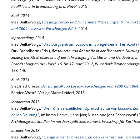
Paulikloster in Brandenburg a. d. Havel
, 2015
Book 2014
Ines Beilke-Voigt,
Das jungbronze- und früheisenzeitliche Burgzentrum von 
und 2009. Lossower Forschungen Bd. 3
, 2014
Inproceedings 2014
Ines Beilke-Voigt,
"Das Burgzentrum Lossow im Spiegel seiner Fernkontak
Dirk Brandherm (Eds.),
Ressourcen und Rohstoffe in der Bronzezeit. Nutzung –
Sitzung der AG Bronzezeit auf der Jahrestagung des Mittel- und Ostdeutschen
Brandenburg an der Havel, 16. bis 17. April 2012
, Wünsdorf: Brandenburgis
133–146
Book 2013
Siegfried Griesa,
Der Burgwall von Lossow. Forschungen von 1909 bis 1984.
Rahden/Westf.: Verlag Marie Leidorf, 2013
Incollection 2013
Ines Beilke-Voigt,
"Die früheisenzeitlichen Opferschächte von Lossow. Z
deren Deutung"
, in: Immo Heske, Hans-Jörg Nüsse and Jens Schneeweiß (E
Archäologische Studien im nordeuropäischen Kontext. Festschrift für Karl-Hei
Incollection 2013
Ines Beilke-Voigt,
"Klänge in der Bronzezeit. Zu den keramischen Tonrass