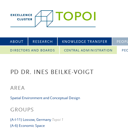
ABOUT
RESEARCH
KNOWLEDGE TRANSFER
PEOP
DIRECTORS AND BOARDS
CENTRAL ADMINISTRATION
PEO
PD DR. INES BEILKE-VOIGT
AREA
Spatial Environment and Conceptual Design
GROUPS
(A-I-11) Lossow, Germany
Topoi 1
(A-6) Economic Space