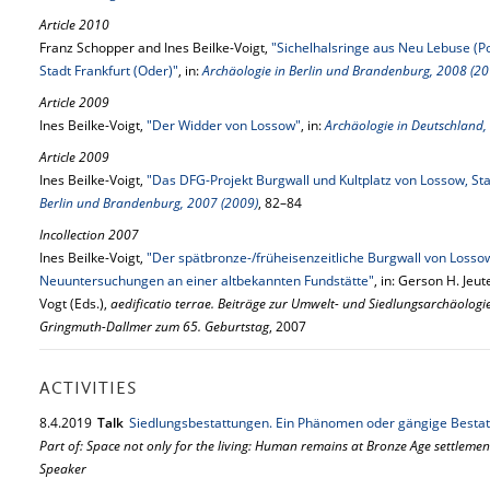
Article 2010
Franz Schopper and Ines Beilke-Voigt,
"Sichelhalsringe aus Neu Lebuse (
Stadt Frankfurt (Oder)"
, in:
Archäologie in Berlin und Brandenburg, 2008 (20
Article 2009
Ines Beilke-Voigt,
"Der Widder von Lossow"
, in:
Archäologie in Deutschland,
Article 2009
Ines Beilke-Voigt,
"Das DFG-Projekt Burgwall und Kultplatz von Lossow, Sta
Berlin und Brandenburg, 2007 (2009)
, 82–84
Incollection 2007
Ines Beilke-Voigt,
"Der spätbronze-/früheisenzeitliche Burgwall von Losso
Neuuntersuchungen an einer altbekannten Fundstätte"
, in: Gerson H. Je
Vogt (Eds.),
aedificatio terrae. Beiträge zur Umwelt- und Siedlungsarchäologie 
Gringmuth-Dallmer zum 65. Geburtstag
, 2007
ACTIVITIES
8.
4.
2019
Talk
Siedlungsbestattungen. Ein Phänomen oder gängige Besta
Part of: Space not only for the living: Human remains at Bronze Age settlemen
Speaker