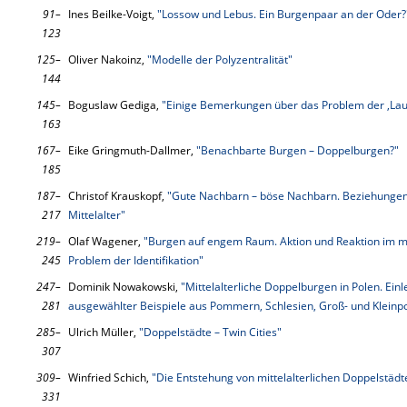
91–
Ines Beilke-Voigt,
"Lossow und Lebus. Ein Burgenpaar an der Oder?
123
125–
Oliver Nakoinz,
"Modelle der Polyzentralität"
144
145–
Boguslaw Gediga,
"Einige Bemerkungen über das Problem der ‚Laus
163
167–
Eike Gringmuth-Dallmer,
"Benachbarte Burgen – Doppelburgen?"
185
187–
Christof Krauskopf,
"Gute Nachbarn – böse Nachbarn. Beziehungen
217
Mittelalter"
219–
Olaf Wagener,
"Burgen auf engem Raum. Aktion und Reaktion im mi
245
Problem der Identifikation"
247–
Dominik Nowakowski,
"Mittelalterliche Doppelburgen in Polen. Ei
281
ausgewählter Beispiele aus Pommern, Schlesien, Groß- und Kleinp
285–
Ulrich Müller,
"Doppelstädte – Twin Cities"
307
309–
Winfried Schich,
"Die Entstehung von mittelalterlichen Doppelstäd
331