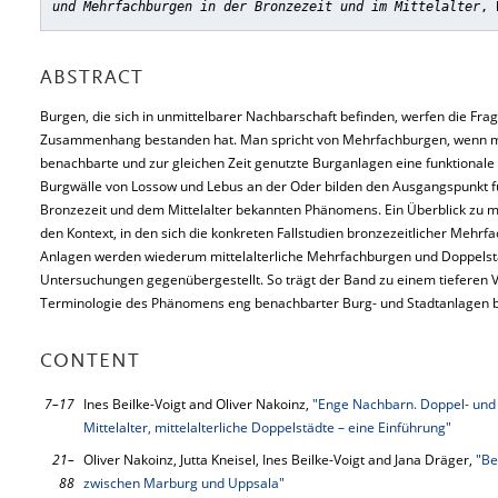
und Mehrfachburgen in der Bronzezeit und im Mittelalter
, 
ABSTRACT
Burgen, die sich in unmittelbarer Nachbarschaft befinden, werfen die Frag
Zusammenhang bestanden hat. Man spricht von Mehrfachburgen, wenn mi
benachbarte und zur gleichen Zeit genutzte Burganlagen eine funktionale E
Burgwälle von Lossow und Lebus an der Oder bilden den Ausgangspunkt f
Bronzezeit und dem Mittelalter bekannten Phänomens. Ein Überblick zu me
den Kontext, in den sich die konkreten Fallstudien bronzezeitlicher Mehr
Anlagen werden wiederum mittelalterliche Mehrfachburgen und Doppelstäd
Untersuchungen gegenübergestellt. So trägt der Band zu einem tieferen V
Terminologie des Phänomens eng benachbarter Burg- und Stadtanlagen b
CONTENT
7–17
Ines Beilke-Voigt and Oliver Nakoinz,
"Enge Nachbarn. Doppel- und
Mittelalter, mittelalterliche Doppelstädte – eine Einführung"
21–
Oliver Nakoinz, Jutta Kneisel, Ines Beilke-Voigt and Jana Dräger,
"Be
88
zwischen Marburg und Uppsala"