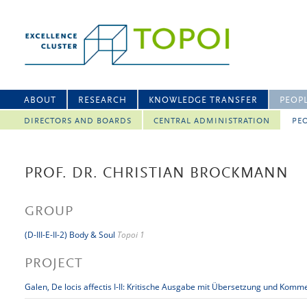
ABOUT
RESEARCH
KNOWLEDGE TRANSFER
PEOP
DIRECTORS AND BOARDS
CENTRAL ADMINISTRATION
PEO
PROF. DR. CHRISTIAN BROCKMANN
GROUP
(D-III-E-II-2) Body & Soul
Topoi 1
PROJECT
Galen, De locis affectis I-II: Kritische Ausgabe mit Übersetzung und Komm