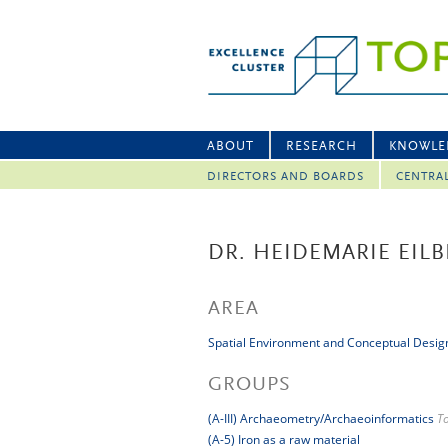
ABOUT
RESEARCH
KNOWLE
DIRECTORS AND BOARDS
CENTRA
DR. HEIDEMARIE EIL
AREA
Spatial Environment and Conceptual Desig
GROUPS
(A-III) Archaeometry/Archaeoinformatics
T
(A-5) Iron as a raw material