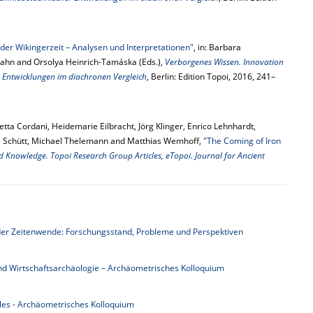
er Wikingerzeit – Analysen und Interpretationen"
, in: Barbara
Hahn and Orsolya Heinrich-Tamáska (Eds.),
Verborgenes Wissen. Innovation
 Entwicklungen im diachronen Vergleich
, Berlin: Edition Topoi, 2016, 241–
tta Cordani, Heidemarie Eilbracht, Jörg Klinger, Enrico Lehnhardt,
ta Schütt, Michael Thelemann and Matthias Wemhoff,
"The Coming of Iron
 Knowledge. Topoi Research Group Articles, eTopoi. Journal for Ancient
der Zeitenwende: Forschungsstand, Probleme und Perspektiven
d Wirtschaftsarchäologie – Archäometrisches Kolloquium
les - Archäometrisches Kolloquium