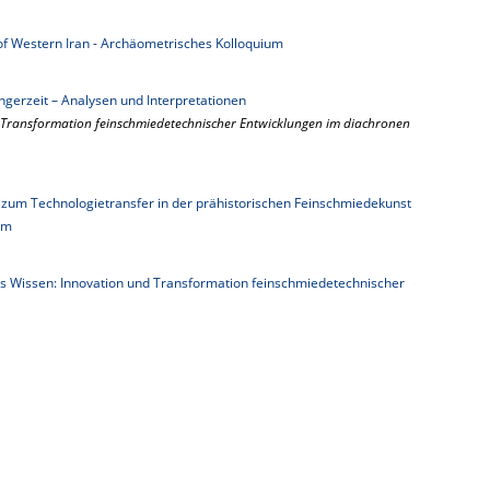
c of Western Iran - Archäometrisches Kolloquium
gerzeit – Analysen und Interpretationen
d Transformation feinschmiedetechnischer Entwicklungen im diachronen
n zum Technologietransfer in der prähistorischen Feinschmiedekunst
um
 Wissen: Innovation und Transformation feinschmiedetechnischer