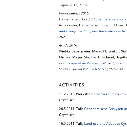
Topoi, 2016, 7–16
Inproceedings 2016
Heidemarie Eilbracht,
"Edelmetallschmuck d
Armbruster, Heidemarie Eilbracht, Oliver 
und Transformation feinschmiedetechnischer
262
Article 2016
Wiebke Bebermeier, Markolf Brumlich, Viole
Michael Meyer, Stephan G. Schmid, Brigit
in a Comparative Perspective"
, in:
Space and
Studies, Special Volume 6 (2016)
, 152–189
ACTIVITIES
1.
12.
2016
Workshop
Eisenverhüttung an 
Organiser
26.
5.
2011
Talk
Geochemische Analysen un
Organiser
16.
5.
2011
Talk
Land-use and Adaptive Cyc