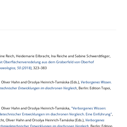
tine Reich, Heidemarie Eilbracht, Ina Reiche and Sabine Schwerdtfeger,
e mit Oberflächenveredelung aus dem Gräberfeld von Oberhof
haeologica, 50 (2018)
, 323–383
 Oliver Hahn and Orsolya Heinrich-Tamáska (Eds.),
Verborgenes Wissen.
technischer Entwicklungen im diachronen Vergleich
, Berlin: Edition Topoi,
, Oliver Hahn and Orsolya Heinrich-Tamáska,
"Verborgenes Wissen:
etechnischer Entwicklungen im diachronen Vergleich. Eine Einführung"
,
cht, Oliver Hahn and Orsolya Heinrich-Tamáska (Eds.),
Verborgenes
schmiedetechnischer Entwicklungen im diachronen Vergleich
, Berlin: Edition