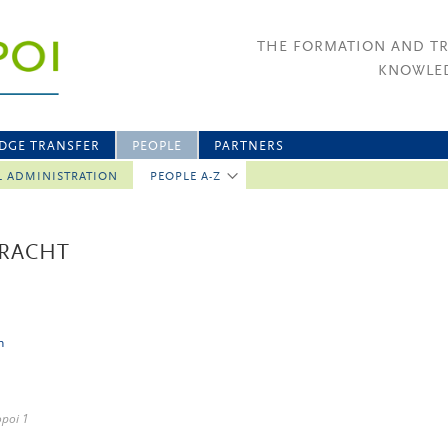
THE FORMATION AND T
KNOWLED
DGE TRANSFER
PEOPLE
PARTNERS
L ADMINISTRATION
PEOPLE A-Z
BRACHT
n
opoi 1