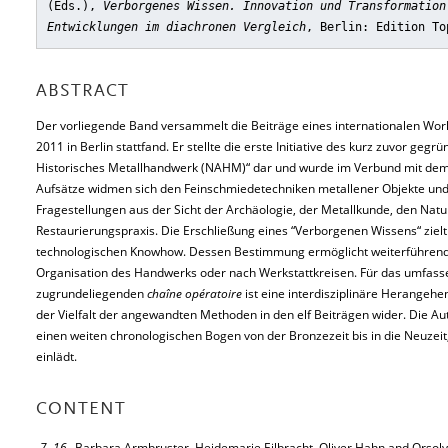
(Eds.),
Verborgenes Wissen. Innovation und Transformation
Entwicklungen im diachronen Vergleich
, Berlin: Edition To
ABSTRACT
Der vorliegende Band versammelt die Beiträge eines internationalen Work
2011 in Berlin stattfand. Er stellte die erste Initiative des kurz zuvor ge
Historisches Metallhandwerk (NAHM)“ dar und wurde im Verbund mit dem 
Aufsätze widmen sich den Feinschmiedetechniken metallener Objekte u
Fragestellungen aus der Sicht der Archäologie, der Metallkunde, den Nat
Restaurierungspraxis. Die Erschließung eines “Verborgenen Wissens“ zielt
technologischen Knowhow. Dessen Bestimmung ermöglicht weiterführend
Organisation des Handwerks oder nach Werkstattkreisen. Für das umfass
zugrundeliegenden
chaîne opératoire
ist eine interdisziplinäre Herangehen
der Vielfalt der angewandten Methoden in den elf Beiträgen wider. Die 
einen weiten chronologischen Bogen von der Bronzezeit bis in die Neuzeit
einlädt.
CONTENT
7–16
Barbara Armbruster, Heidemarie Eilbracht, Oliver Hahn and Orsol