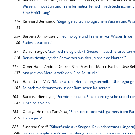
Wissen: Innovation und Transformation feinschmiedetechnischer E
Eine Einführung"
17–
Reinhard Bernbeck,
"Zugänge zu technologischem Wissen und Wis
53
55–
Barbara Armbruster,
"Technologie und Transfer von Wissen in der
86
Südwesteuropas"
87–
Daniel Berger,
"Zur Technologie der frühesten Tauschierarbeiten n
116
Berücksichtigung des Schwertes aus den „Marais de Nantes“"
117–
Oliver Hahn, Andrea Denker, Silke Merchel, Martin Radtke, Uwe Re
137
Analyse von Metallartefakten. Eine Fallstudie"
139–
Hans-Ulrich Voß,
"Material und Herstellungstechnik – Überlegun
161
Feinschmiedehandwerk in der Römischen Kaiserzeit"
163–
Barbara Niemeyer,
"Formfeinpunzen. Eine chorologische und chro
181
Einzelbeispielen"
183–
Orsolya Heinrich-Tamáska,
"Finds decorated with garnets from Early 
219
techniques"
221–
Susanne Greiff,
"Silberfunde aus Szeged-Kiskundorozsma (Ungarn).
240
über den möglichen Zusammenhang zwischen Schmuckwaren und Mü