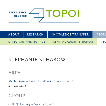
ABOUT
RESEARCH
KNOWLEDGE TRANSFER
PEOP
DIRECTORS AND BOARDS
CENTRAL ADMINISTRATION
PEO
STEPHANIE SCHABOW
AREA
Mechanisms of Control and Social Spaces
Topoi 1
(Coordinator)
GROUP
(B-III-2) Diversity of Spaces
Topoi 1