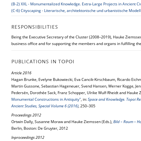
(B-2) XXL - Monumentalized Knowledge. Extra-Large Projects in Ancient Civ
(C-6) Cityscaping - Literarische, architektonische und urbanistische Mode
RESPONSIBILITIES
Being the Executive Secretary of the Cluster (2008–2019), Hauke Ziemssen
business office and for supporting the members and organs in fulfilling the
PUBLICATIONS IN TOPOI
Article 2016
Hagan Brunke, Evelyne Bukowiecki, Eva Cancik-Kirschbaum, Ricardo Eich
Martin Gussone, Sebastian Hageneuer, Svend Hansen, Werner Kogge, Jen
Pedersén, Dorothée Sack, Franz Schopper, Ulrike Wulf-Rheidt and Hauke
Monumental Constructions in Antiquity"
, in:
Space and Knowledge. Topoi Rese
Ancient Studies, Special Volume 6 (2016)
, 250–305
Proceedings 2012
Ortwin Dally, Susanne Moraw and Hauke Ziemssen (Eds.),
Bild – Raum – H
Berlin, Boston: De Gruyter, 2012
Inproceedings 2012