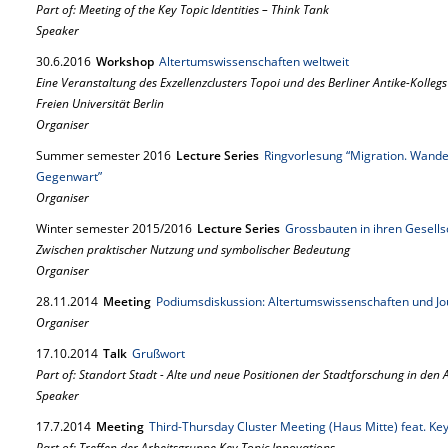
Part of: Meeting of the Key Topic Identities – Think Tank
Speaker
30.
6.
2016
Workshop
Altertumswissenschaften weltweit
Eine Veranstaltung des Exzellenzclusters Topoi und des Berliner Antike-Kolle
Freien Universität Berlin
Organiser
Summer semester 2016
Lecture Series
Ringvorlesung “Migration. Wand
Gegenwart”
Organiser
Winter semester 2015/2016
Lecture Series
Grossbauten in ihren Gesells
Zwischen praktischer Nutzung und symbolischer Bedeutung
Organiser
28.
11.
2014
Meeting
Podiumsdiskussion: Altertumswissenschaften und J
Organiser
17.
10.
2014
Talk
Grußwort
Part of: Standort Stadt - Alte und neue Positionen der Stadtforschung in den
Speaker
17.
7.
2014
Meeting
Third-Thursday Cluster Meeting (Haus Mitte) feat. Key
Part of: Treffen der Arbeitsgruppe Key Topic Innovations