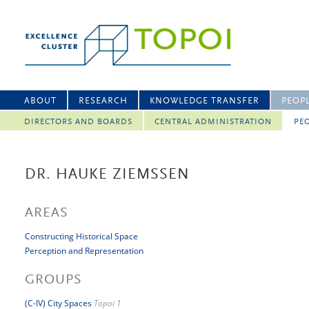
ABOUT
RESEARCH
KNOWLEDGE TRANSFER
PEOP
DIRECTORS AND BOARDS
CENTRAL ADMINISTRATION
PEO
DR. HAUKE ZIEMSSEN
AREAS
Constructing Historical Space
Perception and Representation
GROUPS
(C-IV) City Spaces
Topoi 1