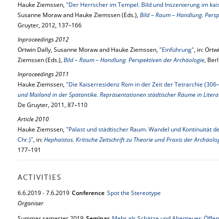
Hauke Ziemssen,
"Der Herrscher im Tempel. Bild und Inszenierung im kai
Susanne Moraw and Hauke Ziemssen (Eds.),
Bild – Raum – Handlung. Persp
Gruyter, 2012, 137–166
Inproceedings 2012
Ortwin Dally, Susanne Moraw and Hauke Ziemssen,
"Einführung"
, in: Or
Ziemssen (Eds.),
Bild – Raum – Handlung. Perspektiven der Archäologie
, Ber
Inproceedings 2011
Hauke Ziemssen,
"Die Kaiserresidenz Rom in der Zeit der Tetrarchie (306–
und Mailand in der Spätantike. Repräsentationen städtischer Räume in Litera
De Gruyter, 2011, 87–110
Article 2010
Hauke Ziemssen,
"Palast und städtischer Raum. Wandel und Kontinuität de
Chr.)"
, in:
Hephaistos. Kritische Zeitschrift zu Theorie und Praxis der Archäol
177–191
ACTIVITIES
6.
6.
2019
-
7.
6.
2019
Conference
Spot the Stereotype
Organiser
Summer semester 2019
Seminar
Mehr als Schätze und Abenteuer: Öffen