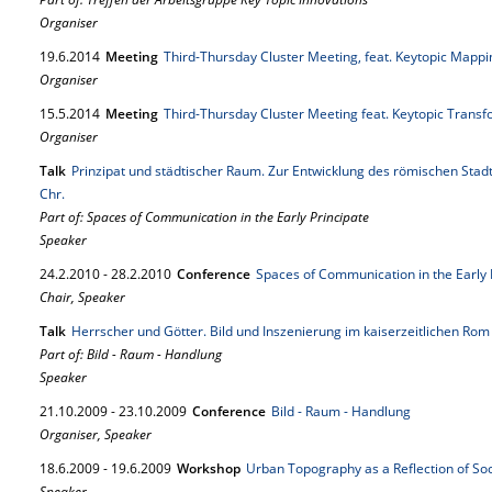
Organiser
19.
6.
2014
Meeting
Third-Thursday Cluster Meeting, feat. Keytopic Mappi
Organiser
15.
5.
2014
Meeting
Third-Thursday Cluster Meeting feat. Keytopic Transf
Organiser
Talk
Prinzipat und städtischer Raum. Zur Entwicklung des römischen Stadt
Chr.
Part of: Spaces of Communication in the Early Principate
Speaker
24.
2.
2010
-
28.
2.
2010
Conference
Spaces of Communication in the Early 
Chair, Speaker
Talk
Herrscher und Götter. Bild und Inszenierung im kaiserzeitlichen Rom
Part of: Bild - Raum - Handlung
Speaker
21.
10.
2009
-
23.
10.
2009
Conference
Bild - Raum - Handlung
Organiser, Speaker
18.
6.
2009
-
19.
6.
2009
Workshop
Urban Topography as a Reflection of So
Speaker