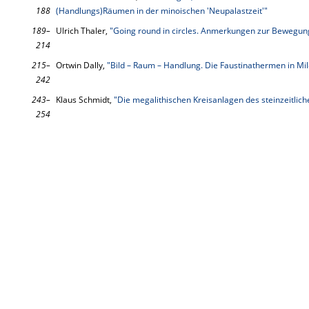
188
(Handlungs)Räumen in der minoischen 'Neupalastzeit'"
189–
Ulrich Thaler,
"Going round in circles. Anmerkungen zur Bewegun
214
215–
Ortwin Dally,
"Bild – Raum – Handlung. Die Faustinathermen in Mil
242
243–
Klaus Schmidt,
"Die megalithischen Kreisanlagen des steinzeitlic
254