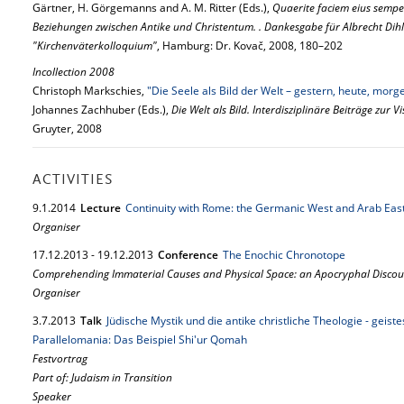
Gärtner, H. Görgemanns and A. M. Ritter (Eds.),
Quaerite faciem eius semper
Beziehungen zwischen Antike und Christentum. . Dankesgabe für Albrecht Dih
"Kirchenväterkolloquium"
, Hamburg: Dr. Kovač, 2008, 180–202
Incollection 2008
Christoph Markschies,
"Die Seele als Bild der Welt – gestern, heute, morg
Johannes Zachhuber (Eds.),
Die Welt als Bild. Interdisziplinäre Beiträge zur V
Gruyter, 2008
ACTIVITIES
9.
1.
2014
Lecture
Continuity with Rome: the Germanic West and Arab Eas
Organiser
17.
12.
2013
-
19.
12.
2013
Conference
The Enochic Chronotope
Comprehending Immaterial Causes and Physical Space: an Apocryphal Discou
Organiser
3.
7.
2013
Talk
Jüdische Mystik und die antike christliche Theologie - geist
Parallelomania: Das Beispiel Shi'ur Qomah
Festvortrag
Part of: Judaism in Transition
Speaker