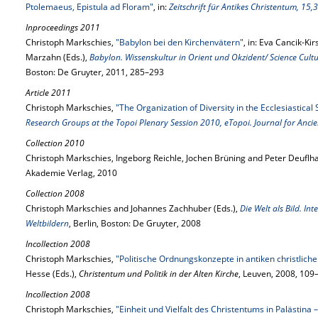
Ptolemaeus, Epistula ad Floram"
, in:
Zeitschrift für Antikes Christentum, 15,
Inproceedings 2011
Christoph Markschies,
"Babylon bei den Kirchenvätern"
, in: Eva Cancik-K
Marzahn (Eds.),
Babylon. Wissenskultur in Orient und Okzident/ Science Cul
Boston: De Gruyter, 2011, 285–293
Article 2011
Christoph Markschies,
"The Organization of Diversity in the Ecclesiastical 
Research Groups at the Topoi Plenary Session 2010, eTopoi. Journal for Ancie
Collection 2010
Christoph Markschies, Ingeborg Reichle, Jochen Brüning and Peter Deuflha
Akademie Verlag, 2010
Collection 2008
Christoph Markschies and Johannes Zachhuber (Eds.),
Die Welt als Bild. Int
Weltbildern
, Berlin, Boston: De Gruyter, 2008
Incollection 2008
Christoph Markschies,
"Politische Ordnungskonzepte in antiken christlich
Hesse (Eds.),
Christentum und Politik in der Alten Kirche
, Leuven, 2008, 109
Incollection 2008
Christoph Markschies,
"Einheit und Vielfalt des Christentums in Palästina –