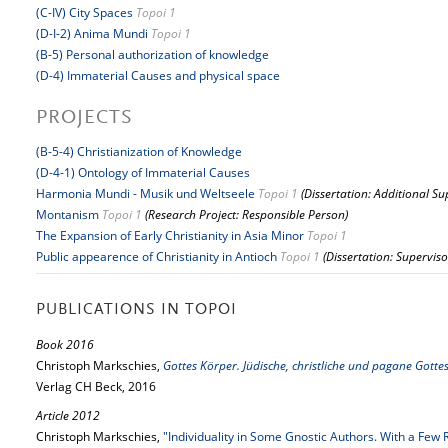
(C-IV) City Spaces
Topoi 1
(D-I-2) Anima Mundi
Topoi 1
(B-5) Personal authorization of knowledge
(D-4) Immaterial Causes and physical space
PROJECTS
(B-5-4) Christianization of Knowledge
(D-4-1) Ontology of Immaterial Causes
Harmonia Mundi - Musik und Weltseele
Topoi 1
(Dissertation: Additional Su
Montanism
Topoi 1
(Research Project: Responsible Person)
The Expansion of Early Christianity in Asia Minor
Topoi 1
Public appearence of Christianity in Antioch
Topoi 1
(Dissertation: Superviso
PUBLICATIONS IN TOPOI
Book 2016
Christoph Markschies,
Gottes Körper. Jüdische, christliche und pagane Gotte
Verlag CH Beck, 2016
Article 2012
Christoph Markschies,
"Individuality in Some Gnostic Authors. With a Few 